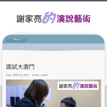
Menu
網誌簡介
演說藝術
升學面試
面試大激鬥
親子關係
Date: 四月 30, 2014
Author: admin
宗教信仰
聯絡方法