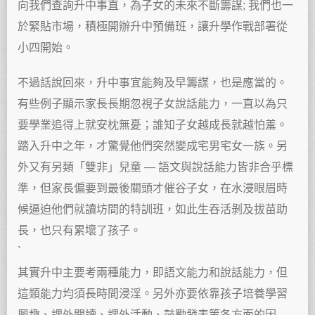
向我們查詢升中事直，為子女的未來不斷籌謀; 我們也一
於緊貼市場，積極開辦升中預備班，讓升學作戰部署從
小四開始。
不過話說回來，升中事宜能夠及早籌謀，也是應當的。
有些例子顯示家長長期忽視子女說話能力，一直以為只
要學業追得上就安枕無憂；誰知子女越成長就越怕羞。
踏入升中之年，才驚覺他們突然變成宅男宅女一族。另
外又有另類「雙非」兒童 — 語文與說話能力皆非合乎標
準，但家長偏要到最後關頭才催谷子女，在水浸眼眉時
候逼迫他們就讀坊間的特訓班，如此生吞活剝及拔苗助
長，也只有累壞了孩子。
`
其實升中主要考兩種能力，即語文能力和說話能力，但
這類能力均須長時間浸淫。另外亦要依靠孩子培養學習
興趣、課外閱讀、課外活動、鼓勵發表等各方面的因