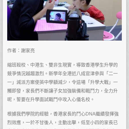
作者：謝家亮
縮班殺校、中港生、雙非生現實，導致香港學生升學的
競爭情況越趨激烈。新學年全港近八成官津參與「二一
一」減派方案使英中學額減少，令這場「升學大戰」一
觸即發，家長們不斷讓子女加強裝備和戰鬥力，全力升
呢，誓要在升學面試戰鬥中攻入心儀名校。
根據我們學院的經驗，香港家長的鬥心DNA繼續發揮強
烈效應，一於不甘後人，主動出擊，低至小四的家長已