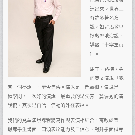
達出來。世界上
有許多著名演
說，如羅馬教皇
拯救聖地演說，
導致了十字軍東
征。
馬丁‧路德‧金
的英文演說「我
有一個夢想」，至今流傳。演說是一門藝術，演說是一
種學問。一次好的演說，最重要的是先有一篇優秀的演
說稿，其次是自信、流暢的外在表達。
我們的兒童演說課程將寫作與表演相結合，寓教於樂，
鍛煉學生書面、口頭表達能力及自信心，對升學面試等