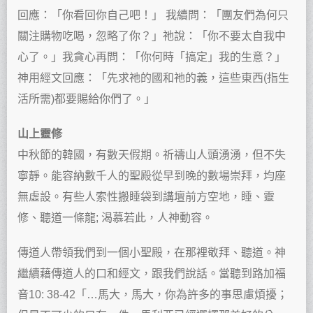
回應：「你看回你自己吧！」 我續問：「團友們為何只
關注購物吃喝，忽略了你？」祂說：「你不要太自我中
心了。」我貪心再問：「你何時「搞定」我的生意？」
神用經文回應：「先求祂的國和祂的義，這些東西(指生
活所需)都要賜給你們了。」
山上靈修
中秋節的韓國，有數天假期。祈禱山人頭湧湧，但不失
寧靜。能容納數千人的聖殿從早到晚的數場崇拜，均座
無虛設。有些人索性搬睡袋到講壇前方空地，睡、靈
修、聽道一條龍; 渴慕若此，人神動容。
傳道人帶領我們到一個小聖殿，在那裡敬拜、聽道。神
繼續藉傳道人的口和經文，跟我們說話。當聽到路加福
音10: 38-42「…馬大，馬大，你為許多的事思慮煩擾；