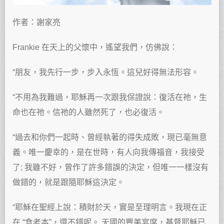
作者：謝家亮
Frankie 在天上的父懷中，遙望我們，仿佛說：
“朋友，我先行一步，步入永恆。這兒好得無法形容。
“不用為我難過，耶穌再一次跟我保證說：復活在祂，生
命也在祂。信祂的人雖然死了，也必復活。
“過去和你們一起時、曾經執著的得失成敗，現已毫無意
義。唯一慶幸的，是在世時，有人向我傳福音，我接受
了; 我雖不好，曾作了許多錯誤的決定，但唯一一樣沒有
做錯的，就是跟隨耶穌這決定。
“耶穌在聖經上說：積財於天，實是至理明言。我現在正
在 “食老本”，還不錯呢。 天國的豐美宴席，基督耶穌已