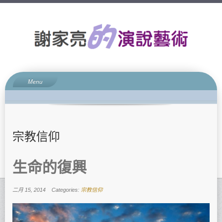
Menu
網誌簡介
演說藝術
升學面試
宗教信仰
親子關係
宗教信仰
生命的復興
聯絡方法
二月 15, 2014
Categories:
宗教信仰