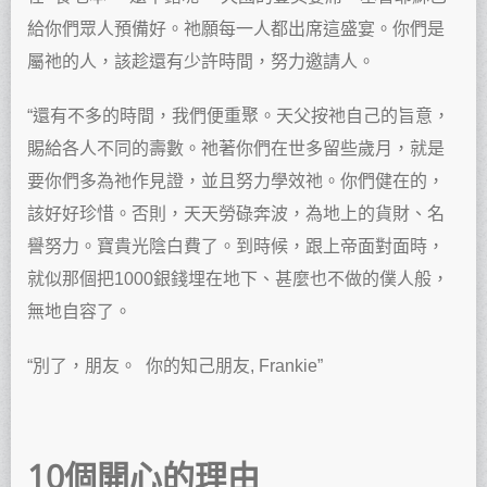
給你們眾人預備好。祂願每一人都出席這盛宴。你們是
屬祂的人，該趁還有少許時間，努力邀請人。
“還有不多的時間，我們便重聚。天父按祂自己的旨意，
賜給各人不同的壽數。祂著你們在世多留些歲月，就是
要你們多為祂作見證，並且努力學效祂。你們健在的，
該好好珍惜。否則，天天勞碌奔波，為地上的貨財、名
譽努力。寶貴光陰白費了。到時候，跟上帝面對面時，
就似那個把1000銀錢埋在地下、甚麼也不做的僕人般，
無地自容了。
“別了，朋友。 你的知己朋友, Frankie”
10個開心的理由