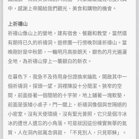
中，感謝上帝賜給我們觀光、美食和購物的機會。
上祈禱山
祈禱山像山上的營地，建有宿舍、餐廳和教堂，當然還
有期待已久的祈禱洞。退修團一行傍晚到達祈禱山。當
晚剛好是中秋節，一輪明月高掛朗天，銀色的月光遍灑
全地，為祈禱山穿上一襲銀白的新衣。
在暮色下，我急不及待用身份證換來鑰匙，開啟其中一
個祈禱洞。探頭一望，洞裡陳設十分簡潔。狹窄的空
間，前面掛著一個簡陋的十字架，地上鋪著一塊軟墊，
前面是張矮小桌子。門一關上，祈禱洞像個與世隔絕的
小密室。沒有天使環繞，沒有聖光普照，它只是個冷冰
冰的遭世人遺忘的小角落。可是就因這份樸實無華的氣
質，人在洞內就萬念俱寂，「不見別人，只見耶穌」。