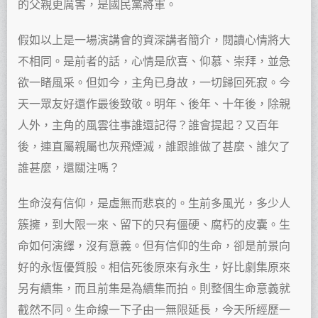
的父親更厲害，是國民黨將軍。
假如以上是一場演講會的資深講者簡介，閱讀心情將大
不相同。是前者的話，心情是欣喜、仰慕、崇拜，並急
欲一睹風采。但如今，主角已身故，一切歸回死寂。今
天一眾友好還作最後致敬。明年、後年、十年後，除親
人外，主角的風雲往事誰還記得？誰會提起？又百年
後，連直屬親屬也灰飛煙滅，誰跟誰做了甚麼、誰欠了
誰甚麼，還關注嗎？
生命沒有信仰，是虛無而悲哀的。生前多風光，多少人
簇擁，到大限一來、留下的只有僵硬、腐朽的皮囊。生
命如何演繹，沒有意義。但有信仰的生命，卻是前景向
好的永恆優質股。相信死後原來有永生，好比劇集原來
另有續集，而且前集是為續集而拍。則整個生命意義就
截然不同。生命線一下子由一無限延長，今天所經歷一