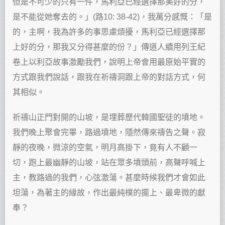
但是不可少的只有一件，馬利亞已經選擇那美好的分，
是不能從她奪去的。」(路10: 38-42)，我萬分感慨：「是
的，主啊，我為許多的事思慮煩擾，馬利亞已經選擇那
上好的分，那我又分得甚麼的份？」傳道人續用列王紀
卷上以利亞故事激勵我們，說明上帝會用最原始平實的
方式跟我們說話，跟我在祈禱洞跟上帝的對話方式，何
其相似。
祈禱山正門對開的山坡，是埋葬歷代韓國聖徒的墳地。
我們晚上聚會完畢，路過墳地，隱然傳來禱告之聲。寂
靜的夜晚，微涼的空氣，明月高掛下，竟有人不顧一
切，跑上最幽靜的山坡，站在眾多墳頭前，高聲呼喊上
主，教路過的我們，心弦激蕩。甚麼時候我們才會如此
坦蕩，為著主的緣故，作出最純樸的擺上、最卑微的獻
奉？