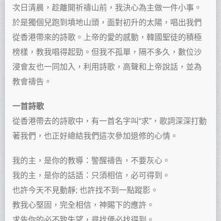
次日清晨，趁離開祈禱山前，我決心為主做一件小事。
於是獨個兒跑到墳地山頭，面對初升的太陽，唱出我們
從香港帶來的詩歌。上帝的愛的感動，韓國聖徒的積極
榜樣，教我唱得起勁。但我不孤單，隔不多久，數位沙
浸會友也一同加入，利用詩歌，高聲和上帝說話，並為
教會禱告。
一首詩歌
從香港帶去的詩歌中，有一首名字叫“求”，歌詞深深打動
著我們，也正好總結我們這次參加退修的心情。
我的主，是你的教導：警醒禱告，不要灰心。
我的主，是你的話語：只須相信，必可得到。
也許今天不見動靜; 也許找不到一點蹤影。
教我心堅固，完全相信，神賜下的應許。
求告你的必不致失望，尋找便必找得到。