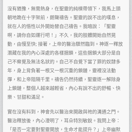
沒有猶豫，無需熱身，在聖靈的純樸帶領下，我馬上頭
朝地跪在十字架前，朗聲禱告。聖靈的說不出的嘆息，
就在人的悟性以外開始替自己禱告。我暗說：「聖靈
啊，請你自如運行吧！」不久，我的肢體開始自然晃
動，由慢至快; 接著，上帝的醫治驟然臨到。神逐一釋放
潛藏在我的內心深處的各樣捆鎖，這些捆鎖大部分是自
己不察覺及無法名狀的。自己不自覺下當了罪的奴隸多
年，身上背負著一根又一根沉重的鎖鏈，靈裡沒法動
彈，和上帝阻隔千里。禱告仍然持續，聖靈逐一解除身
上鎖鏈，整個人越來越輕省，內心有說不出的舒暢、快
樂、甘甜和滿足。
實在沒有料到，神會先以醫治來開啟與祂的溝通之門。
醫治釋放後，內心澄明了，耳朵特別敏銳。我問上帝：
「是否一定要對聖靈開放，生命才能提升？」上帝幽默