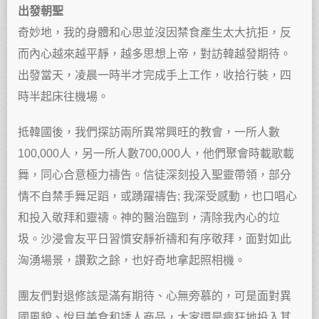
出發朝聖
奇妙地，我的身體和心思並沒因禁食產生太大抗拒，反
而內心越來越平靜，越多思想上帝，對訪韓越發期待。
出發當天，凌晨一時半才完成手上工作，收拾行裝，四
時半起床往機場。
抵韓國後，我們探訪兩所異常興旺的教會，一所人數
100,000人，另一所人數700,000人，他們聚會時載歌載
舞，同心合意極力禱告。信徒深刻投入聖靈帶領，部分
情不自禁手舞足蹈，或踴躍禱告; 我深受感動，也口唱心
和投入敬拜和靈禱。神的醫治臨到，清除我內心的垃
圾。沙浸會友平日習慣安靜祈禱和有序敬拜，面對如此
洶湧場景，讚歎之餘，也好奇地拿起照相機。
團友們對退修該是滿有期待、心無旁慕的，可是面對異
國風貌、悅目美食和誘人商品，大家還是瘋狂地投入其