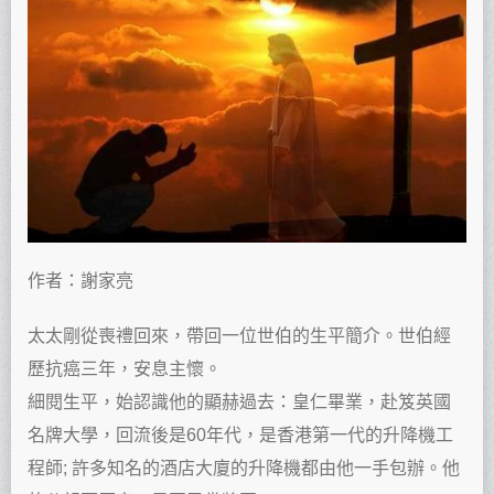
作者：謝家亮
太太剛從喪禮回來，帶回一位世伯的生平簡介。世伯經
歷抗癌三年，安息主懷。
細閱生平，始認識他的顯赫過去：皇仁畢業，赴笈英國
名牌大學，回流後是60年代，是香港第一代的升降機工
程師; 許多知名的酒店大廈的升降機都由他一手包辦。他