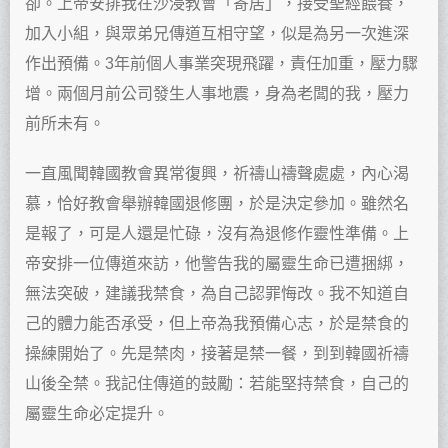
卻。上帝安排我在沙浸教會「寄居」，接受聖經餵養，
加入小組，與眾弟兄傳道互相守望，似是為另一次進深
作出預備。3年前個人事業突現飛躍，責任加重，壓力驟
增。兩個月前公司發生人事地震，身為老闆的我，壓力
前所未有。
一直風聞韓國教會異常復興，祈禱山禱聲處處，內心渴
慕，恰好教會舉辦韓國退修團，於是決定參加。雖然名
是報了，可是人還是忙碌，沒有為退修作靈性準備。上
帝安排一位傳道來訪，他警告我的屬靈生命已遭捆綁，
無法突破，建議我禁食，為自己認罪悔改。我不知道自
己的體力能否承受，但上帝為我預備心志，於是禁食的
操練開始了。先是禁肉，接著是禁一餐，到到韓國祈禱
山後全禁。我記住傳道的鼓勵：若能堅持禁食，自己的
屬靈生命必定提升。