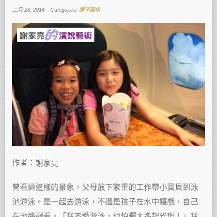
二月 28, 2014
Categories:
親子關係
作者：謝家亮
曾看過這樣的景象，父母放下繁重的工作帶小寶貝到泳
池游泳。是一起去游泳，不過是孩子在水中嬉戲，自己
在池邊觀看。「我不愛游泳，也怕曬太多起雀斑！」我