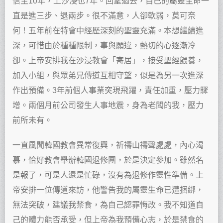
信主10年，上沙浸也7年。回望過去，自己的屬靈生命一
直是進三步、退兩步。很不滿意，人卻軟弱，莫可奈
何！五年前在特會中經歷深刻的聖靈充滿。本想繼續進
深，可惜由於種種限制，事與願違，熱切的心逐漸冷
卻。上帝安排我在沙浸教會「寄居」，接受聖經餵養，
加入小組，與眾弟兄傳道互相守望，似是為另一次進深
作出預備。3年前個人事業突現飛躍，責任加重，壓力驟
增。兩個月前公司發生人事地震，身為老闆的我，壓力
前所未有。
一直風聞韓國教會異常復興，祈禱山禱聲處處，內心渴
慕，恰好教會舉辦韓國退修團，於是決定參加。雖然名
是報了，可是人還是忙碌，沒有為退修作靈性準備。上
帝安排一位傳道來訪，他警告我的屬靈生命已遭捆綁，
無法突破，建議我禁食，為自己認罪悔改。我不知道自
己的體力能否承受，但上帝為我預備心志，於是禁食的