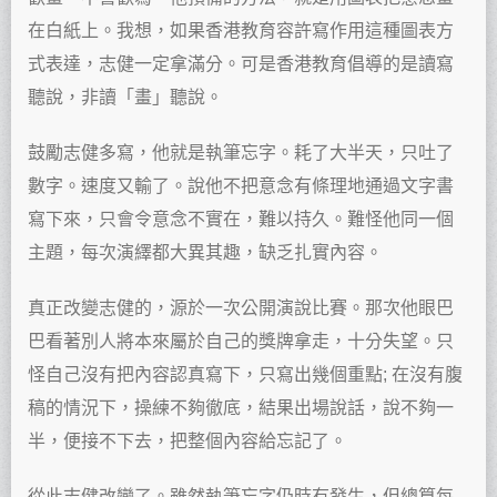
在白紙上。我想，如果香港教育容許寫作用這種圖表方
式表達，志健一定拿滿分。可是香港教育倡導的是讀寫
聽說，非讀「畫」聽說。
鼓勵志健多寫，他就是執筆忘字。耗了大半天，只吐了
數字。速度又輸了。說他不把意念有條理地通過文字書
寫下來，只會令意念不實在，難以持久。難怪他同一個
主題，每次演繹都大異其趣，缺乏扎實內容。
真正改變志健的，源於一次公開演說比賽。那次他眼巴
巴看著別人將本來屬於自己的獎牌拿走，十分失望。只
怪自己沒有把內容認真寫下，只寫出幾個重點; 在沒有腹
稿的情況下，操練不夠徹底，結果出場說話，說不夠一
半，便接不下去，把整個內容給忘記了。
從此志健改變了。雖然執筆忘字仍時有發生，但總算每