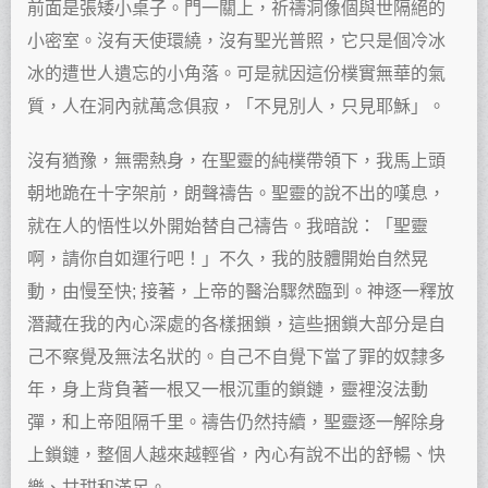
前面是張矮小桌子。門一關上，祈禱洞像個與世隔絕的
小密室。沒有天使環繞，沒有聖光普照，它只是個冷冰
冰的遭世人遺忘的小角落。可是就因這份樸實無華的氣
質，人在洞內就萬念俱寂，「不見別人，只見耶穌」。
沒有猶豫，無需熱身，在聖靈的純樸帶領下，我馬上頭
朝地跪在十字架前，朗聲禱告。聖靈的說不出的嘆息，
就在人的悟性以外開始替自己禱告。我暗說：「聖靈
啊，請你自如運行吧！」不久，我的肢體開始自然晃
動，由慢至快; 接著，上帝的醫治驟然臨到。神逐一釋放
潛藏在我的內心深處的各樣捆鎖，這些捆鎖大部分是自
己不察覺及無法名狀的。自己不自覺下當了罪的奴隸多
年，身上背負著一根又一根沉重的鎖鏈，靈裡沒法動
彈，和上帝阻隔千里。禱告仍然持續，聖靈逐一解除身
上鎖鏈，整個人越來越輕省，內心有說不出的舒暢、快
樂、甘甜和滿足。