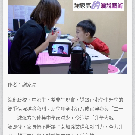
作者：謝家亮
縮班殺校、中港生、雙非生現實，導致香港學生升學的
競爭情況越趨激烈。新學年全港近八成官津參與「二一
一」減派方案使英中學額減少，令這場「升學大戰」一
觸即發，家長們不斷讓子女加強裝備和戰鬥力，全力升