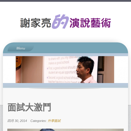
Menu
網誌簡介
演說藝術
升學面試
親子關係
宗教信仰
聯絡方法
面試大激鬥
四月 30, 2014
Categories:
升學面試