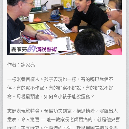
作者：謝家亮
一樣米養百樣人。孩子表現也一樣，有的嘴巴說個不
停，有的默不作聲，有的好寫不好說，有的好說不好
寫。母親最頭痛，如何令小孩子能說擅寫？
志健表現慾特強，預備功夫到家，構思精妙，演繹出人
意表，令人驚喜 — 唯一教家長老師頭痛的，就是他只喜
歡畫、不喜歡寫。他預備的方法，就是用圖表把意念畫