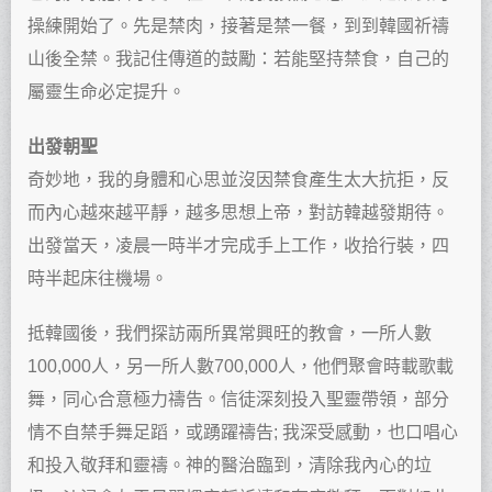
操練開始了。先是禁肉，接著是禁一餐，到到韓國祈禱
山後全禁。我記住傳道的鼓勵：若能堅持禁食，自己的
屬靈生命必定提升。
出發朝聖
奇妙地，我的身體和心思並沒因禁食產生太大抗拒，反
而內心越來越平靜，越多思想上帝，對訪韓越發期待。
出發當天，凌晨一時半才完成手上工作，收拾行裝，四
時半起床往機場。
抵韓國後，我們探訪兩所異常興旺的教會，一所人數
100,000人，另一所人數700,000人，他們聚會時載歌載
舞，同心合意極力禱告。信徒深刻投入聖靈帶領，部分
情不自禁手舞足蹈，或踴躍禱告; 我深受感動，也口唱心
和投入敬拜和靈禱。神的醫治臨到，清除我內心的垃