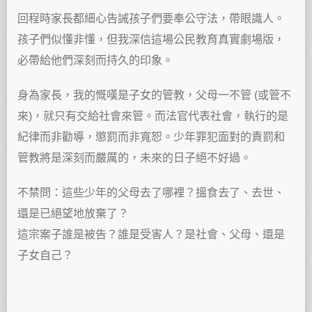
回程時家長都細心告誡孩子們要奉公守法，帶眼識人。
孩子們似懂非懂，但我深信這場公民教育真實劇場版，
必帶給他們深刻而持久的印象。
身為家長，我的慨嘆是子女的管教，父母一不管 (或管不
來)，就只有交給社會來管。而法官代表社會，執行的是
紀律而非勸導，懲罰而非寬恕。少年罪犯面對的責罰和
管教將是深刻而嚴厲的，未來的日子絕不好過。
不禁問：這些少年的父母去了哪裡？搵食去了、去世、
還是已絕望地放棄了？
這宗案子誰是被告？誰是受害人？是社會、父母、還是
子女自己？