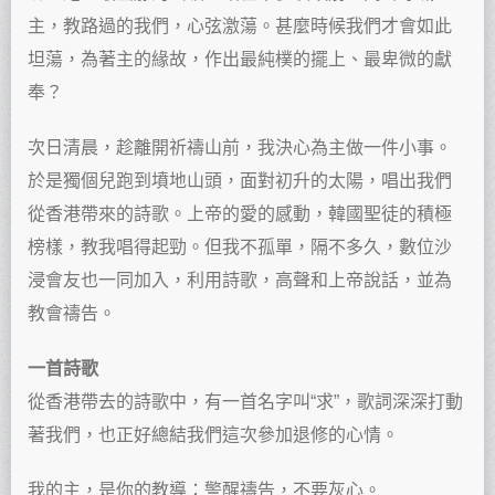
主，教路過的我們，心弦激蕩。甚麼時候我們才會如此
坦蕩，為著主的緣故，作出最純樸的擺上、最卑微的獻
奉？
次日清晨，趁離開祈禱山前，我決心為主做一件小事。
於是獨個兒跑到墳地山頭，面對初升的太陽，唱出我們
從香港帶來的詩歌。上帝的愛的感動，韓國聖徒的積極
榜樣，教我唱得起勁。但我不孤單，隔不多久，數位沙
浸會友也一同加入，利用詩歌，高聲和上帝說話，並為
教會禱告。
一首詩歌
從香港帶去的詩歌中，有一首名字叫“求”，歌詞深深打動
著我們，也正好總結我們這次參加退修的心情。
我的主，是你的教導：警醒禱告，不要灰心。