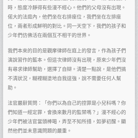
時，態度冷靜得有些漫不經心。他們的父母沒有出現。
偌大的法庭內，他們坐在右排座位，我們坐在左排座
位，兩者形成鮮明的對比。同一天空下，我們的孩子和
少年們仿佛活在兩個互不相干的世界。
我們本來的目的是觀摩律師在庭上的發言，作為孩子們
演說習作的藍本。但這次律師沒有出現，原來少年們沒
有尋求律師幫助，選擇了自辯。清楚一點說，是他們搞
不清狀況，糊裡糊塗地自我逞強，說不需要任何人幫
助。
法官嚴辭質問：「你們以為自己的控罪是小兒科嗎？你
們知道一經定罪，會換來數月的監禁嗎？」漫不經心的
少年們被法官當頭棒喝，弄至不知所措，如夢初醒。顯
然他們並未意識問題的嚴重。