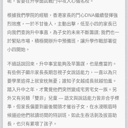
呢，誓要在升學面試戰鬥中攻入心儀名校。
根據我們學院的經驗，香港家長的鬥心DNA繼續發揮強
烈效應，一於不甘後人，主動出擊，低至小四的家長已
向我們查詢升中事直，為子女的未來不斷籌謀; 我們也一
於緊貼市場，積極開辦升中預備班，讓升學作戰部署從
小四開始。
不過話說回來，升中事宜能夠及早籌謀，也是應當的。
有些例子顯示家長長期忽視子女說話能力，一直以為只
要學業追得上就安枕無憂；誰知子女越成長就越怕羞。
踏入升中之年，才驚覺他們突然變成宅男宅女一族。另
外又有另類「雙非」兒童 — 語文與說話能力皆非合乎標
準，但家長偏要到最後關頭才催谷子女，在水浸眼眉時
候逼迫他們就讀坊間的特訓班，如此生吞活剝及拔苗助
長，也只有累壞了孩子。