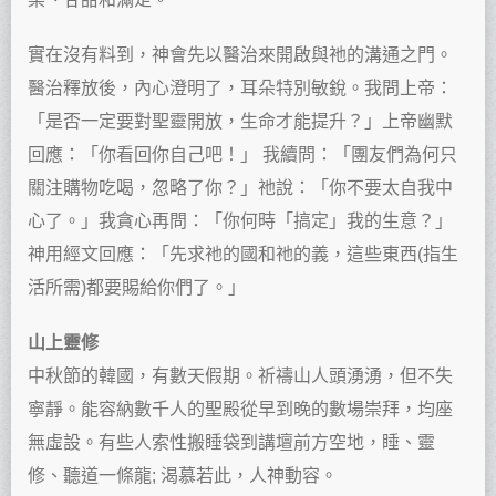
實在沒有料到，神會先以醫治來開啟與祂的溝通之門。
醫治釋放後，內心澄明了，耳朵特別敏銳。我問上帝：
「是否一定要對聖靈開放，生命才能提升？」上帝幽默
回應：「你看回你自己吧！」 我續問：「團友們為何只
關注購物吃喝，忽略了你？」祂說：「你不要太自我中
心了。」我貪心再問：「你何時「搞定」我的生意？」
神用經文回應：「先求祂的國和祂的義，這些東西(指生
活所需)都要賜給你們了。」
山上靈修
中秋節的韓國，有數天假期。祈禱山人頭湧湧，但不失
寧靜。能容納數千人的聖殿從早到晚的數場崇拜，均座
無虛設。有些人索性搬睡袋到講壇前方空地，睡、靈
修、聽道一條龍; 渴慕若此，人神動容。