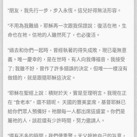
“朋友，我先行一步，步入永恆。這兒好得無法形容。
“不用為我難過，耶穌再一次跟我保證說：復活在祂，生
命也在祂。信祂的人雖然死了，也必復活。
“過去和你們一起時、曾經執著的得失成敗，現已毫無意
義。唯一慶幸的，是在世時，有人向我傳福音，我接受
了; 我雖不好，曾作了許多錯誤的決定，但唯一一樣沒有
做錯的，就是跟隨耶穌這決定。
“耶穌在聖經上說：積財於天，實是至理明言。我現在正
在 “食老本”，還不錯呢。 天國的豐美宴席，基督耶穌已
給你們眾人預備好。祂願每一人都出席這盛宴。你們是
屬祂的人，該趁還有少許時間，努力邀請人。
“還有不多的時間，我們便重聚。天父按祂自己的旨意，