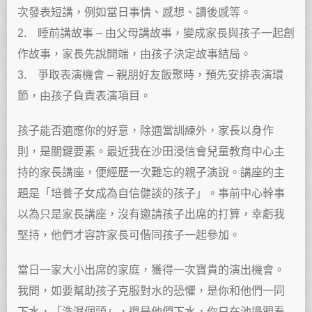
次發表短講，例如當日事情、感想、讀後感等。
2. 睡前講故事 – 由父母講故事，變成家長與孩子一起創
作故事，家長先說開端，由孩子決定故事結局。
3. 爭取表演機會 – 親朋好友飯聚時，預先安排表演環
節，由孩子負責表演項目。
孩子能否適應你的好意，除適當訓練外，家長以身作
則，是關鍵要素。最近我在沙田浸信會兒童教育中心主
持的家長講座，便經歷一次難忘的親子演說。講座的主
題是「培養子女成為自信健談的孩子」。事前中心幹事
以為只是家長講座，沒有邀請孩子出席的打算，幸虧我
堅持，他們才容許家長可偕同孩子一起參加。
當日一家大小出席的家庭，獲得一次寶貴的演出機會。
我問，如要幫助孩子克服對水的恐懼，是你和他們一同
下水，「洗濕個頭」，還是他們下水，你只在池邊觀看