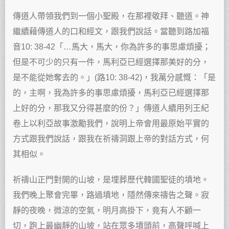
傳道人帶領我們到一個小聖殿，在那裡敬拜、聽道。神
繼續藉傳道人的口和經文，跟我們說話。當聽到路加福
音10: 38-42「…馬大，馬大，你為許多的事思慮煩擾；
但是不可少的只有一件，馬利亞已經選擇那美好的分，
是不能從她奪去的。」(路10: 38-42)，我萬分感慨：「是
的，主啊，我為許多的事思慮煩擾，馬利亞已經選擇那
上好的分，那我又分得甚麼的份？」傳道人續用列王紀
卷上以利亞故事激勵我們，說明上帝會用最原始平實的
方式跟我們說話，跟我在祈禱洞跟上帝的對話方式，何
其相似。
祈禱山正門對開的山坡，是埋葬歷代韓國聖徒的墳地。
我們晚上聚會完畢，路過墳地，隱然傳來禱告之聲。寂
靜的夜晚，微涼的空氣，明月高掛下，竟有人不顧一
切，跑上最幽靜的山坡，站在眾多墳頭前，高聲呼喊上