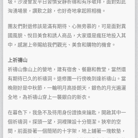
圾。沙浸會友平日習慣安靜祈禱和有序敬拜，面對如此
洶湧場景，讚歎之餘，也好奇地拿起照相機。
團友們對退修該是滿有期待、心無旁慕的，可是面對異
國風貌、悅目美食和誘人商品，大家還是瘋狂地投入其
中，感謝上帝賜給我們觀光、美食和購物的機會。
上祈禱山
祈禱山像山上的營地，建有宿舍、餐廳和教堂，當然還
有期待已久的祈禱洞。退修團一行傍晚到達祈禱山。當
晚剛好是中秋節，一輪明月高掛朗天，銀色的月光遍灑
全地，為祈禱山穿上一襲銀白的新衣。
在暮色下，我急不及待用身份證換來鑰匙，開啟其中一
個祈禱洞。探頭一望，洞裡陳設十分簡潔。狹窄的空
間，前面掛著一個簡陋的十字架，地上鋪著一塊軟墊，