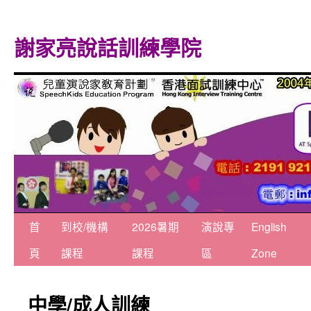
謝家亮說話訓練學院
跳
首
到校/機構
2026暑期
演說專
English
至
頁
課程
課程
區
Zone
主
中學/成人訓練
要