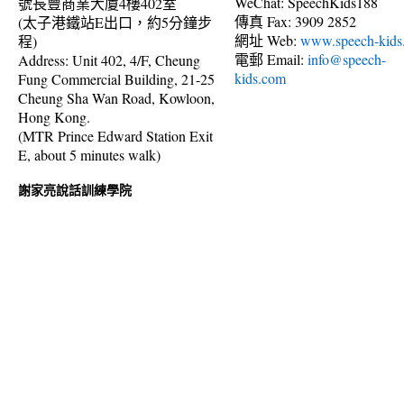
WeChat: SpeechKids188
號長豐商業大廈4樓402室
傳真 Fax: 3909 2852
(太子港鐵站E出口，約5分鐘步
網址 Web:
www.speech-kids
程)
電郵 Email:
info@speech-
Address: Unit 402, 4/F, Cheung
kids.com
Fung Commercial Building, 21-25
Cheung Sha Wan Road, Kowloon,
Hong Kong.
(MTR Prince Edward Station Exit
E, about 5 minutes walk)
謝家亮說話訓練學院