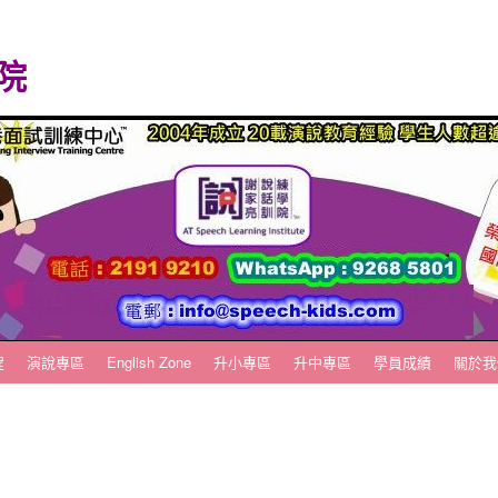
院
程
演說專區
English Zone
升小專區
升中專區
學員成績
關於我