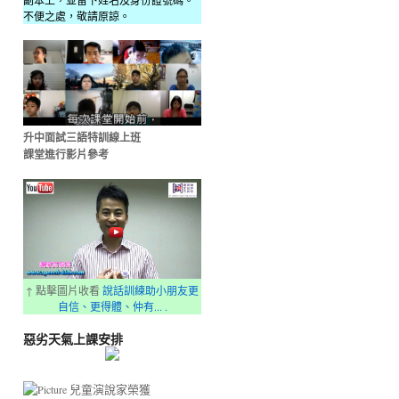
副本上，並留下姓名及身份證號碼。
不便之處，敬請原諒。
升中面試三語特訓線上班
課堂進行影片參考
↑ 點擊圖片收看
說話訓練助小朋友更
自信、更得體、仲有... .
惡劣天氣上課安排
兒童演說家榮獲