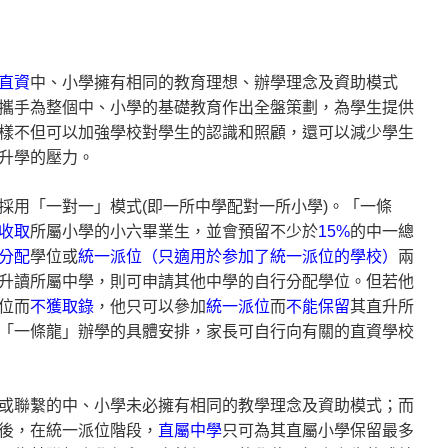
直資
中、小學擁有相同的教育理想、辦學理念及資助模式
攜手為整個中、小學的基礎教育作出全盤策劃，為學生提供
樣不但可以加強學校對學生的認識和照顧，還可以減少學生
升學的壓力。
採用「一對一」模式(即一所中學配對一所小學)。「一條
收取
所屬小學的小六畢業生，並會預留不少於
15%
的中一總
分配
學位或
統一派位（只適用於参加了統一派位的學校）
兩
升讀所屬中學，則可申請其他中學的自行分配學位。但若他
位而
不獲取錄
，他只可以參加
統一派位
而
不能保留
其直升所
「一條龍」辦學的具體安排，家長可自行向有關的直資學校
或聯繫的中、小學未必擁有相同的教學理念及資助模式；而
後，在統一派位階段，
直屬中學
只可為其直屬小學保留最多