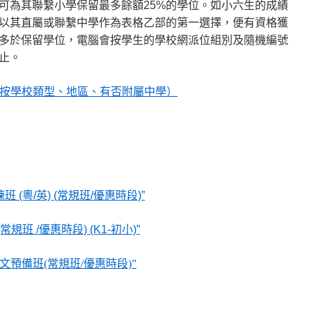
可為其聯繫小學保留最多餘額25%的學位。如小六生的成績
以其直屬或聯繫中學作為表格乙部的第一選擇，便有資格獲
多於保留學位，電腦會按學生的學校網派位組別及隨機編號
止。
（按學校類型、地區、有否附屬中學）
(粵/英) (常規班/優惠時段)”
班 /優惠時段) (K1-初小)”
小英文預備班(常規班/優惠時段)”