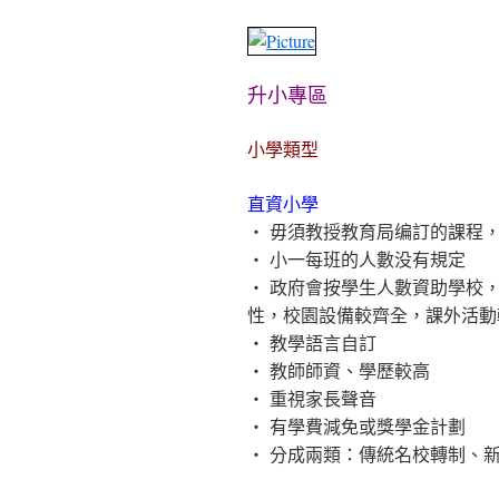
內
容
升小專區
小學類型
直資小學
‧ 毋須教授教育局编訂的課程
‧ 小一每班的人數没有規定
‧ 政府會按學生人數資助學校
性，校園設備較齊全，課外活動
‧ 教學語言自訂
‧ 教師師資、學歷較高
‧ 重視家長聲音
‧ 有學費減免或獎學金計劃
‧ 分成兩類：傳統名校轉制、