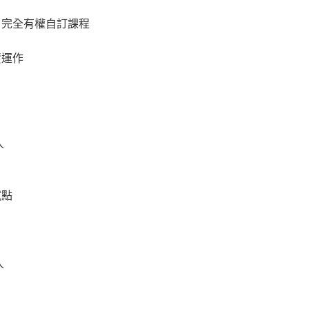
，完全有權自訂課程
資運作
人
試點
人