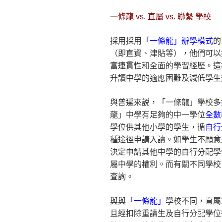
一條龍 vs. 直屬 vs. 聯繫 學校
採用採用
「一條龍」辦學模式
的
（即直資、津貼等），他們可以
富連貫性和全面的學習經歷。這
升讀中學的適應困難及減低學生
與普遍來説，「一條龍」學校多
龍」中學有足夠的中一學位
全數
學位供其他小學的學生，循
自行
種途徑申請入讀。如學生不願意
決定申請其他中學的自行分配學
屬中學的權利。而有關不同學校
查詢。
與與
「一條龍」
學校不同，直屬
且經扣除重讀生及自行分配學位