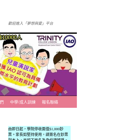
歡迎進入「夢想與愛」平台
們
中學/成人訓練
報名聯絡
由即日起，學院停收面值$1,000鈔
票。家長如堅持使用，請簽名在鈔票