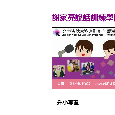
謝家亮說話訓練學
首頁
到校/機構課程
2026暑期課
跳
至
升小專區
主
要