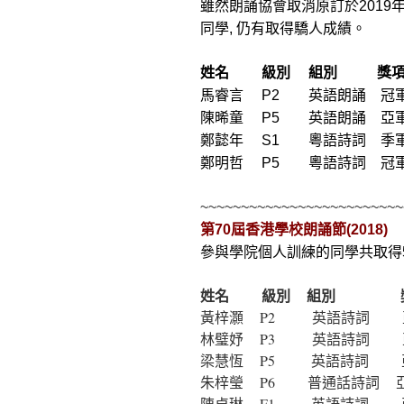
雖然朗誦協會取消原訂於2019年
同學, 仍有取得驕人成績。
姓名 級別 組別 獎
馬睿言 P2 英語朗誦 冠
陳晞童 P5 英語朗誦 亞
鄭懿年 S1 粵語詩詞 季
鄭明哲 P5 粵語詩詞 冠
~~~~~~~~~~~~~~~~~~~~~~~~~
第70屆香港學校朗誦節(2018)
參與學院個人訓練的同學共取得5
姓名 級別 組別 
黃梓灝 P2 英語詩詞 
林璧妤 P3 英語詩詞 
梁慧恆 P5 英語詩詞 
朱梓瑩 P6 普通話詩詞 
陳卓琳 F1 英語詩詞 