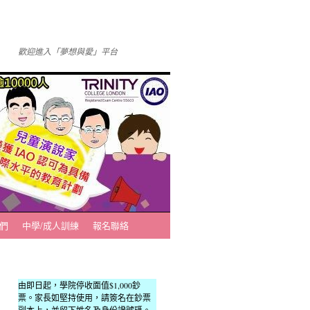
歡迎進入「夢想與愛」平台
們
中學/成人訓練
報名聯絡
由即日起，學院停收面值$1,000鈔
票。家長如堅持使用，請簽名在鈔票