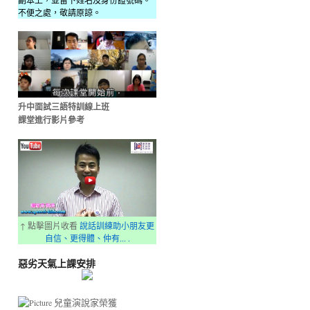
副本上，並留下姓名及身份證號碼。
不便之處，敬請原諒。
升中面試三語特訓線上班
課堂進行影片參考
↑ 點擊圖片收看
說話訓練助小朋友更
自信、更得體、仲有... .
惡劣天氣上課安排
兒童演說家榮獲