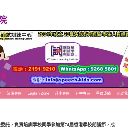
院
程
演說專區
English Zone
升小專區
升中專區
學員成績
關於我
眾學校委託，負責培訓學校同學參加第74屆香港學校朗誦節，
成