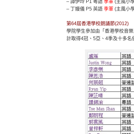
– 譚伊玲 P1 粵語
季軍
(主風小
– 丁嫚儀 P5 英語
季軍
(主風小
第64屆香港學校朗誦節(2012)
學院學生參加由「香港學校音樂及
計取得4冠、5亞、4季及十多名