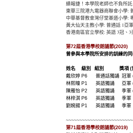
績報捷！本學院老師也不負所託
內
東華三院港九電器商聯會小學: 普
中華基督教會灣仔堂基道小學: 粵
容
黃大仙天主教小學: 普通話 1亞
香港南區官立學校: 英語 3冠、
第72屆香港學校朗誦節(2020)
曾參與本學院所安排的訓練的同
姓名 級別 組別 獎項 (曾
戴欣婷 P6 普通話獨誦 冠軍 
林熙曈 P1 英語獨誦 亞軍 
陳雁怡 P2 英語獨誦 季軍 
林梓淇 P6 英語獨誦 季軍
劉婉揚 P1 英語獨誦 季軍
~~~~~~~~~~~~~~~~~~~~~~~~~
第71屆香港學校朗誦節(2019)