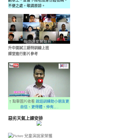
副本上，並留下姓名及身份證號碼。
不便之處，敬請原諒。
升中面試三語特訓線上班
課堂進行影片參考
↑ 點擊圖片收看
說話訓練助小朋友更
自信、更得體、仲有... .
惡劣天氣上課安排
兒童演說家榮獲