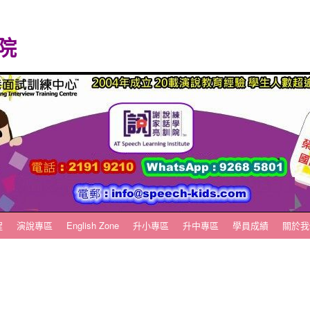
院
程
演說專區
English Zone
升小專區
升中專區
學員成績
關於我