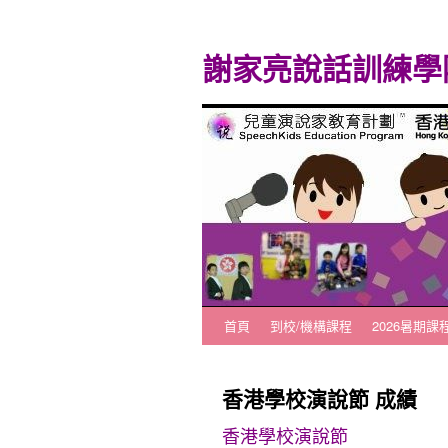
謝家亮說話訓練學
首頁
到校/機構課程
2026暑期課
跳
至
香港學校演說節 成績
主
香港學校演說節
要