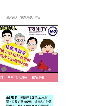
歡迎進入「夢想與愛」平台
們
中學/成人訓練
報名聯絡
由即日起，學院停收面值$1,000鈔
票。家長如堅持使用，請簽名在鈔票