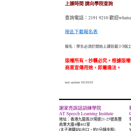
上課時間 請向學院查詢
查詢電話：2191 9210 歡迎whatsa
按此下載報名表
報名：學生必須於開始上課前最少3個
版權所有，抄襲必究。根據版權
商業宣傳用途，即屬違法。
last update 02/10/22
謝家亮說話訓練學院
AT Speech Learning Institute
地址：香港九龍長沙灣道21-25號長豐
商業大廈4樓402室
(太子港鐵站E出口，約5分鐘步程)