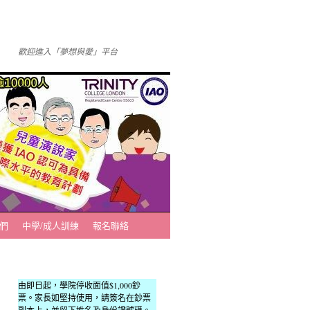
歡迎進入「夢想與愛」平台
們
中學/成人訓練
報名聯絡
由即日起，學院停收面值$1,000鈔
票。家長如堅持使用，請簽名在鈔票