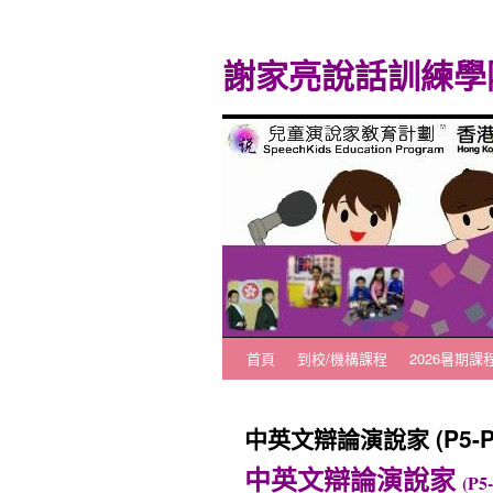
謝家亮說話訓練學
首頁
到校/機構課程
2026暑期課
跳
至
中英文辯論演說家 (P5-P6
主
中英文辯論演說家
(P5
要