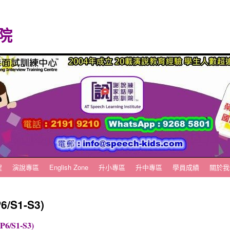
院
程
演說專區
English Zone
升小專區
升中專區
學員成績
關於我
/S1-S3)
-P6/S1-S3)