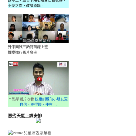
副本上，並留下姓名及身份證號碼。
不便之處，敬請原諒。
升中面試三語特訓線上班
課堂進行影片參考
↑ 點擊圖片收看
說話訓練助小朋友更
自信、更得體、仲有... .
惡劣天氣上課安排
兒童演說家榮獲