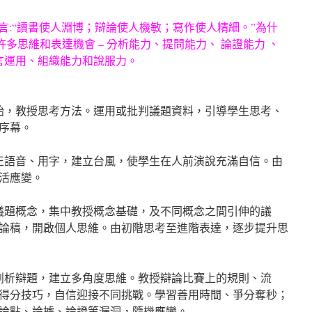
n 讀書名言:“讀書使人淵博；辯論使人機敏；寫作使人精細。”為什
許多思維和表達機會 – 分析能力、提問能力、 論證能力 、
語言運用、組織能力和說服力。
開始，教授思考方法。運用或批判議題資料，引導學生思考、
序幕。
糾正語音、用字，建立台風，使學生在人前演說充滿自信。由
活應變。
論議題概念，集中教授概念基礎，及不同概念之間引伸的議
論稿，開啟個人思維。由初階思考至進階表達，逐步提升思
面剖析辯題，建立多角度思維。教授辯論比賽上的規則、流
得分技巧，自信迎接不同挑戰。學習善用時間、爭分奪秒；
論點、論據、論證等漏洞，隨機應變。