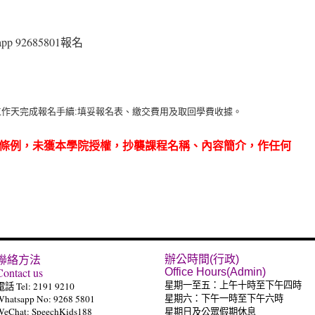
pp 92685801報名
工作天完成報名手續:填妥報名表、繳交費用及取回學費收據。
條例，未獲本學院授權，抄襲課程名稱、內容簡介，作任何
聯絡方法
辦公時間(行政)
Contact us
Office Hours(Admin)
電話 Tel: 2191 9210
星期一至五：上午十時至下午四時
Whatsapp No: 9268 5801
星期六：下午一時至下午六時
WeChat: SpeechKids188
星期日及公眾假期休息