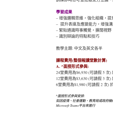
學習成果
– 增強邏輯思維，強化組織，
– 提升表達及應變能力，增強
– 緊貼通識時事觸覺，擴闊視野
– 識別辯論的特點和技巧
教學主題: 中文及英文各
課程費用(整個報讀堂數計算)
A. ^面授形式參與:
24堂費用為$6,930 (可請假 5 
12堂費用為$3,630 (可請假 3 
6堂費用為$1,980 (可請假 2 次
^面授形式參與安排:
如因疫情、社會運動、教育局或政府機
Microsoft Teams平台來進行