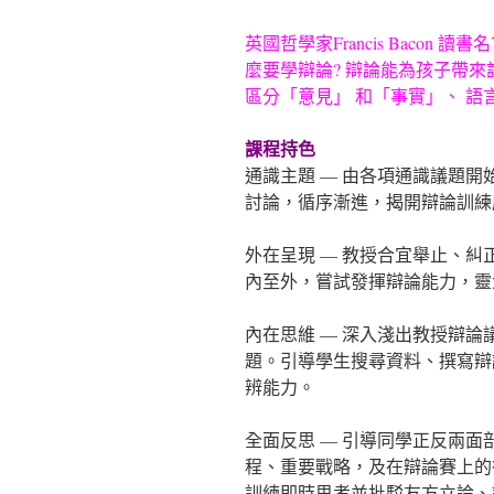
內
英國哲學家Francis Baco
麼要學辯論? 辯論能為孩子帶來
容
區分「意見」 和「事實」、 
課程持色
通識主題 — 由各項通識議題
討論，循序漸進，揭開辯論訓練
外在呈現 — 教授合宜舉止、
內至外，嘗試發揮辯論能力，靈
內在思維 — 深入淺出教授辯
題。引導學生搜尋資料、撰寫辯
辨能力。
全面反思 — 引導同學正反兩
程、重要戰略，及在辯論賽上的
訓練即時思考並批駁友方立論、