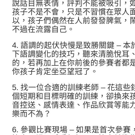
說話目無表情，評判不能被吸引，
孩子不是不會，只是不習慣在眾人
以，孩子們偶然在人前發發脾氣，鬧
不過在流露自己。
4. 語調的起伏快慢是致勝關鍵 – 
下語調變化的技巧，聽來清脆悅耳
的，若再加上在你前後的參賽者都
你孩子肯定坐亞望冠了。
5. 找一位合適的訓練老師 – 花這些
個短期和目標明確的訓練，卻換來
音控送、感情表達、作品欣賞等能
樂而不為？
6. 參觀比賽現場 – 如果是首次參