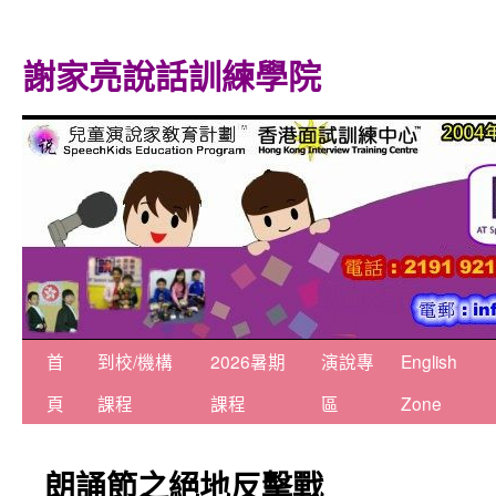
謝家亮說話訓練學院
跳
首
到校/機構
2026暑期
演說專
English
至
頁
課程
課程
區
Zone
主
朗誦節之絕地反擊戰
要