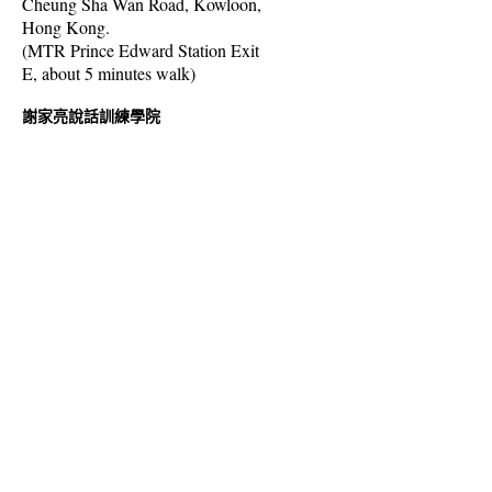
Cheung Sha Wan Road, Kowloon,
Hong Kong.
(MTR Prince Edward Station Exit
E, about 5 minutes walk)
謝家亮說話訓練學院