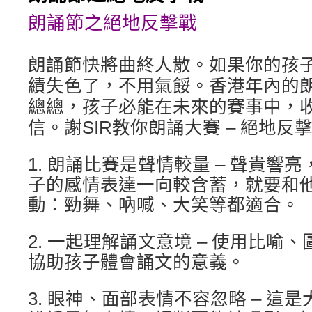
朗誦節之絕地反擊戰
內
容
朗誦節快將曲終人散。如果你的孩
績失色了，不用氣餒。香港年內的
總總，孩子必能在未來的賽事中，
信。謝SIR教你朗誦大賽 – 絕地反
1. 朗誦比賽是聲情較量 – 聲貴響
子的感情表達一向較含蓄，就要和
動：勁舞、吶喊、大笑等都適合。
2. 一起理解誦文意境 – 使用比喻
協助孩子體會誦文的意義。
3. 眼神、面部表情不容忽略 – 這