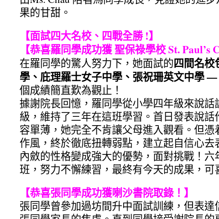
果的甘甜。
【面試四大名校、四戰全勝 !】
【恭喜羅同學成功獲 聖保祿學校 St. Paul’s Con
四間名校
在羅同學的驚人努力下，她面試的
學、庇理羅士女子中學、張祝珊英文中學 —
個成績簡直歎為觀止！
據謝院長回憶，羅同學從小學四年級來說話
級，維持了三年在這班學習。首日發表說話
容單薄，她完全不肯讓父母進入觀看。但憑
作風，終於徹底扭轉弱點，建立起自信心去
內斂的性格變成強大的優勢，面對挑戰！六
班，努力不懈練習，最終有今天的成果，可
【恭喜張同學成功獲喇沙書院取錄！】
張同學曾參加過坊間升中面試訓練，但表達信