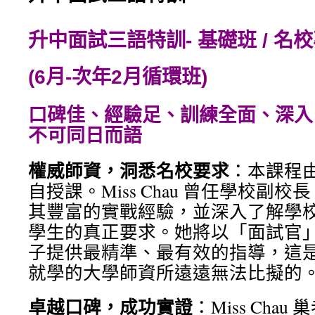
內
升中面試三語特訓- 基礎班 / 名校專
容
(6月-次年2月循環班)
口碑佳、經驗足、訓練全面、深入
不可同日而語
權威師資，洞悉名校要求
：本課程由M
⾃授課。Miss Chau 曾任學校副
其豐富的實戰經驗，並深⼊了解學
學⽣的真正要求。她將以「⾯試官
⼦提供最精準、最有效的指導，這
就學的大學師資所遠遠無法比擬的
卓越⼝碑，成功實證
：Miss Cha