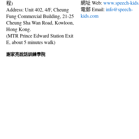
網址 Web:
www.speech-kids
程)
電郵 Email:
info@speech-
Address: Unit 402, 4/F, Cheung
kids.com
Fung Commercial Building, 21-25
Cheung Sha Wan Road, Kowloon,
Hong Kong.
(MTR Prince Edward Station Exit
E, about 5 minutes walk)
謝家亮說話訓練學院