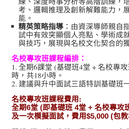
練、深度時事分析等⾼階訓練，
考、邏輯推理及創新解難能⼒，
能。
精英策略指導
：由資深導師親⾃
試中有效突顯個⼈亮點、學術成
與技巧，展現與名校⽂化契合的
名校專攻班課程編排：
1. 全期6課堂 (基礎班4堂 + 名校專
時，共18小時。
2. 建議與升中面試三語特訓基礎班
名校專攻班課程費用:
全期6堂 (即基礎班 4堂 + 名校專攻
及一次模擬面試，費用$5,000 (包