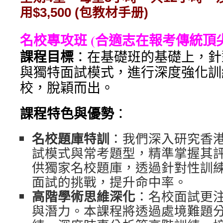
用$3,500 (包教材手册)
名校專攻班 (合適志在報考傳統頂
課程⽬標
：在基礎班的基礎上，針
與獨特⾯試模式，進⾏深度強化訓
校，脫穎⽽出。
課程特⾊與優勢
：
名校題庫特訓
：我們深⼊研究⾹
試模式與常考題型，精準掌握其
供獨家名校題庫，透過針對性訓
⾯試的挑戰，提升命中率。
⾼階學術思維深化
：名校⾯試更
與潛⼒。本課程將透過處境難題