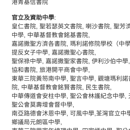
港青基信書院
官立及資助中學
:
皇仁書院, 聖若瑟英文書院, 喇沙書院, 聖芳
中學, 中華基督教會銘基書院,
嘉諾撒聖方濟各書院, 瑪利諾修院學校（中學部
提反女子中學, 嘉諾撒聖心書院,
聖保祿中學,
嘉諾撒聖家書院, 伊利沙伯中學,
協和書院, 旅港開平商會中學,
東華三院黃笏南中學, 聖言中學, 觀塘瑪利諾
院, 中華基督教會銘賢書院, 民生書院,
中華傳道會安柱中學,
聖公會林護紀念中學, 
聖公會莫壽增會督中學,
南亞路德會沐恩中學, 可風中學,荃灣官立中學
鄉議局元朗區中學,