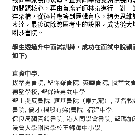
張同學家長的焦慮。直到同學接受謝院長的
的問題核心，再由首席老師林sir進行一對
達架構，從碎片應答到邏輯有序，精英思維
表達，最後破除跨區考生的設限，成功從大
喇沙書院。
學生透過升中面試訓練，成功在面試中脫穎
如下)
直資中學
:
拔萃男書院, 聖保羅書院, 英華書院, 拔萃女書
德望學校, 聖保羅男女中學,
聖士提反書院,
滙基書院（東九龍）, 基督教崇
書院, 優才(楊殷有娣)書院, 福建中學,
保良局顏寶鈴書院, 港大同學會書院, 聖瑪加
浸會大學附屬學校王錦輝中小學,