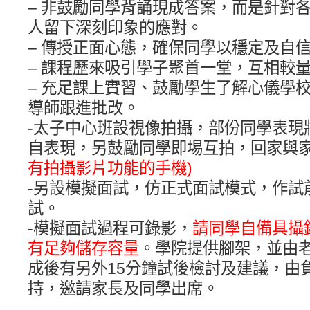
– 非鼓勵同學背誦現成答案，而是針對
人留下深刻印象的應對。
– 傳授正面心態，確保同學以穩定及自
– 課程歷來吸引學子聚首一堂，互相較
– 充足課上實習、鼓勵學生了解心儀學
導師跟進批改。
-太子中心班設視像拍攝，部份同學表現
自表現，另鼓勵同學即埸互拍，回家與
有拍攝影片功能的手機)
-另設模擬面試，仿正式面試模式，作試
試。
-模擬面試過程可錄影，
請同學自備具攝
有足夠儲存容量
。學院提供腳架，並由
成後有另外15分鐘試後檢討及建議，由
持，邀請家長及同學出席。