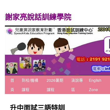
謝家亮說話訓練學院
跳
首
到校/機構
2026暑期
演說專
English
至
頁
課程
課程
區
Zone
主
升中面試三語特訓
要