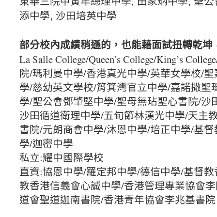
東華三院甲寅年總理中學, 田家炳中學, 聖公
添中學, 沙田培英中學
部分校內成績稍遜的，也能藉面試扭轉乾坤
La Salle College/Queen’s College/King’
院/瑪利曼中學/香港真光中學/英華女學校/
學/慈幼英文學校/筲箕灣官立中學/嘉諾撒聖
學/聖公會鄧肇堅中學/聖母無玷聖心書院/沙
沙田循道衛理中學/五旬節林漢光中學/天主
書院/元朗商會中學/沐恩中學/培正中學/基
學/迦密中學
私立:耀中國際學校
直資:協恩中學/羅定邦中學/德信中學/基督
教香港信義會心誠中學/香港管理專業協會李
道會聖道迦南書院/香港青年協會李兆基書院