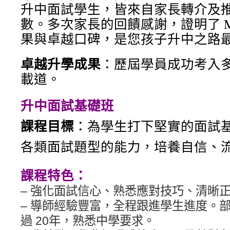
升中⾯試學⽣，皆來⾃家⻑轉介及
數。多次家⻑的回饋感謝，證明了 Mis
果與卓越⼝碑，是您孩⼦升中之路
卓越升學成果
：歷屆學員成功考⼊
載道。
升中面試基礎班
課程⽬標
：
為學⽣打下堅實的⾯試
各類⾯試題型的能⼒，培養⾃信、
課程特色：
– 強化面試信心、熟悉應對技巧、清晰
– 導師經驗豐富，全程跟進學生進度。
過 20年，熟悉中學要求。