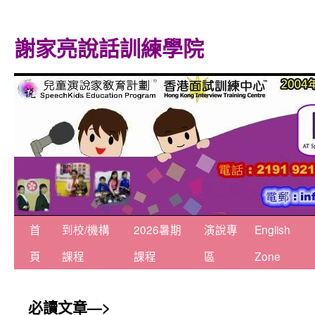
謝家亮說話訓練學院
跳
首
到校/機構
2026暑期
演說專
English
至
頁
課程
課程
區
Zone
主
必讀文章—>
要