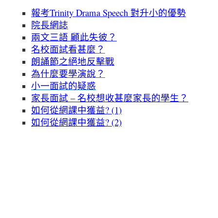
報考Trinity Drama Speech 對升小的優勢
內
院長網誌
容
兩文三語 顧此失彼？
名校面試看甚麼？
朗誦節之絕地反擊戰
為什麼要學演說？
小一面試的疑惑
家長面試 – 名校想收甚麼家長的學生？
如何從網課中獲益? (1)
如何從網課中獲益? (2)