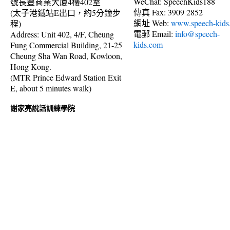
WeChat: SpeechKids188
號長豐商業大廈4樓402室
傳真 Fax: 3909 2852
(太子港鐵站E出口，約5分鐘步
網址 Web:
www.speech-kids
程)
電郵 Email:
info@speech-
Address: Unit 402, 4/F, Cheung
kids.com
Fung Commercial Building, 21-25
Cheung Sha Wan Road, Kowloon,
Hong Kong.
(MTR Prince Edward Station Exit
E, about 5 minutes walk)
謝家亮說話訓練學院